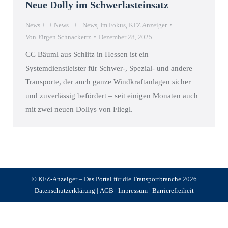
Neue Dolly im Schwerlasteinsatz
News +++ News +++ News
,
Im Fokus
,
KFZ Anzeiger
Von
Jürgen Schnackertz
Dezember 28, 2025
CC Bäuml aus Schlitz in Hessen ist ein
Systemdienstleister für Schwer-, Spezial- und andere
Transporte, der auch ganze Windkraftanlagen sicher
und zuverlässig befördert – seit einigen Monaten auch
mit zwei neuen Dollys von Fliegl.
© KFZ-Anzeiger – Das Portal für die Transportbranche 2026
Datenschutzerklärung
|
AGB
|
Impressum
|
Barrierefreiheit