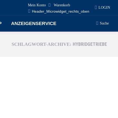
Mein Konto
Warenkorb
LOGIN
Header_Microwidget_rechts_oben
P
ANZEIGENSERVICE
Suche
Search:
HYBRIDGETRIEBE
SCHLAGWORT-ARCHIVE: