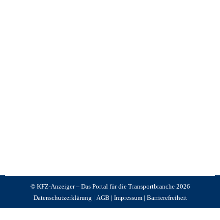
Neuer CEO bei Kögel Trailer
News +++ News +++ News
,
KFZ Anzeiger
,
Vorgestellt
Von
Jürgen Schnackertz
Januar 6, 2026
Zum 1. Januar 2026 hat Markus Siegner die Position
des CEO der Kögel Trailer GmbH übernommen. Er
folgt damit auf Christian Renners, der das
Unternehmen im September 2025 verlassen hat.
© KFZ-Anzeiger – Das Portal für die Transportbranche 2026
Datenschutzerklärung
|
AGB
|
Impressum
|
Barrierefreiheit