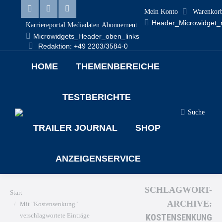
Mein Konto
Warenkor
Linkedin
Facebook
X
Header_Microwidget_
Karriereportal
Mediadaten
Abonnement
page
page
page
Microwidgets_Header_oben_links
Redaktion: +49 2203/3584-0
opens
opens
opens
HOME
THEMENBEREICHE
in
in
in
new
new
new
TESTBERICHTE
window
window
window
Suche
Search:
TRAILER JOURNAL
SHOP
ANZEIGENSERVICE
SCHLAGWORT-
Sie befinden sich hier:
Start
ARCHIVE:
Mit "Kostensenkung"
verschlagwortete Einträge
KOSTENSENKUNG