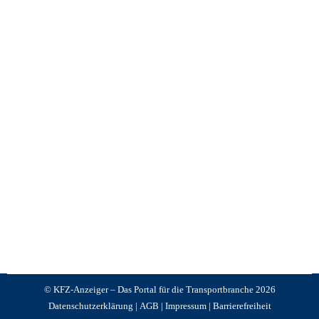
Hero Group verstärkt Flotte
News +++ News +++ News
,
KFZ Anzeiger
Von
Jürgen Schnackertz
Januar 13, 2026
Die Hero Group hat von der Autovermietung Arndt
elf Renault Trucks T High Turbo Compound XLOW
übernommen. Die Fahrzeuge stammen aus einer
kürzlich erfolgten Lieferung von insgesamt 80
Renault Trucks T High Sattelzugmaschinen an Arndt.
© KFZ-Anzeiger – Das Portal für die Transportbranche 2026
Datenschutzerklärung
|
AGB
|
Impressum
|
Barrierefreiheit