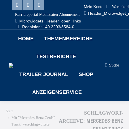
Mein Konto
Warenkor
Linkedin
Facebook
X
Header_Microwidget_
Karriereportal
Mediadaten
Abonnement
page
page
page
Microwidgets_Header_oben_links
Redaktion: +49 2203/3584-0
opens
opens
opens
HOME
THEMENBEREICHE
in
in
in
new
new
new
TESTBERICHTE
window
window
window
Suche
Search:
TRAILER JOURNAL
SHOP
ANZEIGENSERVICE
Sie befinden sich hier:
Start
SCHLAGWORT-
Mit "Mercedes-Benz GenH2
MERCEDES-BENZ
ARCHIVE:
Truck" verschlagwortete
GENH2 TRUCK