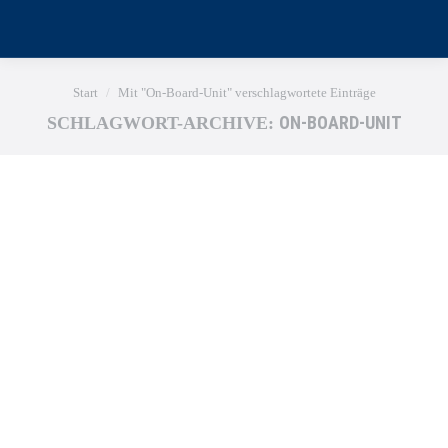
Sie befinden sich hier:
Start
Mit "On-Board-Unit" verschlagwortete Einträge
ON-BOARD-UNIT
SCHLAGWORT-ARCHIVE: