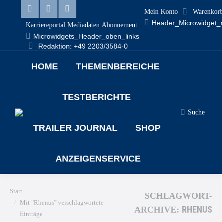
Mein Konto
Warenkor
Linkedin
Facebook
X
Header_Microwidget_
Karriereportal
Mediadaten
Abonnement
page
page
page
Microwidgets_Header_oben_links
Redaktion: +49 2203/3584-0
opens
opens
opens
HOME
THEMENBEREICHE
in
in
in
new
new
new
TESTBERICHTE
window
window
window
Suche
Search:
TRAILER JOURNAL
SHOP
ANZEIGENSERVICE
Sie befinden sich hier:
Start
SCHLAGWORT-
Mit "Rhenus" verschlagwortete
RHENUS
ARCHIVE:
Einträge