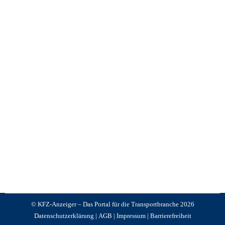
Wichtige Marke im Kühltransport
KFZ Anzeiger
,
News +++ News +++ News
Von
Jürgen Schnackertz
Januar 12, 2026
Schmitz Cargobull hat den 1.000sten Kühlauflieger
an die NORDFROST GmbH & Co. KG übergeben.
Die feierliche Übergabe fand am Standort
Schneiderkrug statt und markiert gleich zwei
besondere Ereignisse.
© KFZ-Anzeiger – Das Portal für die Transportbranche 2026
Datenschutzerklärung
|
AGB
|
Impressum
|
Barrierefreiheit