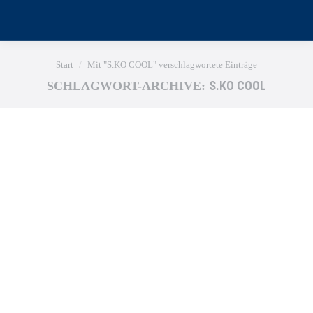
Sie befinden sich hier:
Start
Mit "S.KO COOL" verschlagwortete Einträge
S.KO COOL
SCHLAGWORT-ARCHIVE: