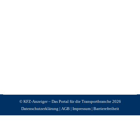
News +++ News +++ News
,
Im Fokus
,
KFZ Anzeiger
Von
Jürgen Schnackertz
Dezember 28, 2025
CC Bäuml aus Schlitz in Hessen ist ein
Systemdienstleister für Schwer-, Spezial- und andere
Transporte, der auch ganze Windkraftanlagen sicher
und zuverlässig befördert – seit einigen Monaten
auch mit zwei neuen Dollys von Fliegl.
© KFZ-Anzeiger – Das Portal für die Transportbranche 2026
Datenschutzerklärung
|
AGB
|
Impressum
|
Barrierefreiheit