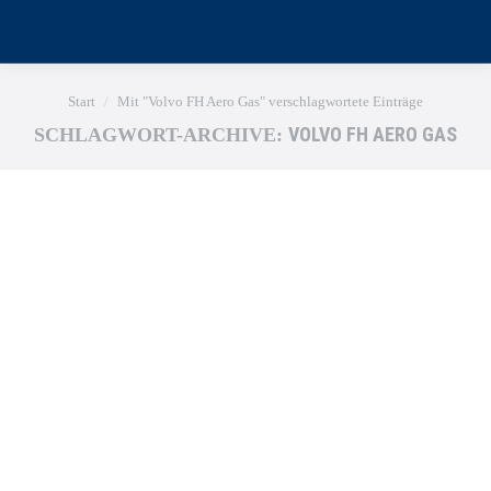
Sie befinden sich hier:
Start
Mit "Volvo FH Aero Gas" verschlagwortete Einträge
VOLVO FH AERO GAS
SCHLAGWORT-ARCHIVE: