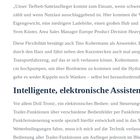
„Unser Tiefbett-Sattelauflieger kommt zum Einsatz, wenn schwer
zählt und wenn Nutzlast ausschlaggebend ist. Hier kommen die V
Eigengewicht, eine niedrigere Ladehöhe, einen großen Hub und is
Sven Küster, Area Sales Manager Europe Product Division Hea
Diese Flexibilität bestätigt auch Tino Koltermann als Anwender. 
durch den Harz und fährt neben den Kurzstrecken auch mal ans
Transportfahrzeug, auf das er sich verlassen könne. Koltermann: „D
cm hochpumpen, um über Bordsteine zu kommen und die Hydrau
gebe es weder Kippeln noch Wanken – selbst bei herausfordern
Intelligente, elektronische Assis
Vor allem Doll Tronic, ein elektronisches Bedien- und Steuerung
Trailer-Funktionen über verschiedene Bedienfelder per Funkfe
Funkfernsteuerung wurde speziell hierfür entwickelt und in das
Wetterbedingungen fahre, muss ich mich auf die Technik verlas
Bedienung aller Trailer-Funktionen am Auflieger jederzeit im Bl