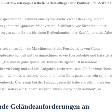
nen
2-Achs-Teleskop-Tiefbett-Sattelauflieger mit Panther T2E-S3FS21
 spendiert hat, gehören eine hydraulische Zwangslenkung und ein
rantiere „präzises Manövrieren, Stabilität sowie Sicherheit unter
 sorgen seine Extras für einen Bedienkomfort, der Kraftfahrern die Arbe
ger seit einem Jahr im Maschinenpark des Forstbetriebs von Günter
enbetrieb handelt mit Forstmaschinen sowie Forstzubehör und hat sich 
. „Bei diesen ganz speziellen Transportaufgaben ist besondere
her vielseitig und auf alle Aufgaben vorbereitet sein. Ob Forstmaschine,
r – dank des teleskopierbaren und tiefen Betts passt alles sehr schön a
henbrock. Überzeugt bei der Fahrzeugauswahl habe vor allem, dass der
ar ist, sodass wir Hindernisse problemlos überwinden können“, so
lnde Geländeanforderungen an