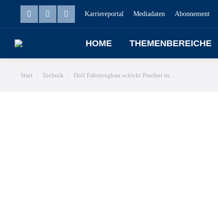
Karriereportal
Mediadaten
Abonnement
HOME
THEMENBEREICHE
Sie befinden sich hier:
Start
Technik
Doll Fahrzeugbau schickt Panther in…