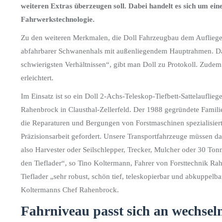
weiteren Extras überzeugen soll. Dabei handelt es sich um ei
Fahrwerkstechnologie.
Zu den weiteren Merkmalen, die Doll Fahrzeugbau dem Auflieger
abfahrbarer Schwanenhals mit außenliegendem Hauptrahmen. Das ga
schwierigsten Verhältnissen“, gibt man Doll zu Protokoll. Zudem
erleichtert.
Im Einsatz ist so ein Doll 2-Achs-Teleskop-Tiefbett-Sattelauflie
Rahenbrock in Clausthal-Zellerfeld. Der 1988 gegründete Famili
die Reparaturen und Bergungen von Forstmaschinen spezialisiert
Präzisionsarbeit gefordert. Unsere Transportfahrzeuge müssen da
also Harvester oder Seilschlepper, Trecker, Mulcher oder 30 Tonne
den Tieflader“, so Tino Koltermann, Fahrer von Forsttechnik Ra
Tieflader „sehr robust, schön tief, teleskopierbar und abkuppelb
Koltermanns Chef Rahenbrock.
Fahrniveau passt sich an wechse