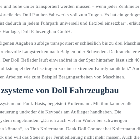
e und hohe Güter transportiert werden müssen – wenn jeder Zentimeter
orteile des Doll Panther-Fahrwerks voll zum Tragen. Es hat ein geringe
t dadurch in jedem Fuhrpark universell und flexibel einsetzbar“, erläut
vy Haulage, Doll Fahrzeugbau GmbH.
Eigenen Angaben zufolge transportiert er schließlich bis zu drei Maschi
pruchsvolle Langstrecken nach Belgien oder Schweden. Da brauche er e
er Doll Tieflader läuft einwandfrei in der Spur hinterher, lässt sich 40
likstempel der Achse tragen zu einer extremen Fahrdynamik bei.“ Au
den Arbeiten wie zum Beispiel Bergungsarbeiten von Maschinen.
tenzsysteme von Doll Fahrzeugbau
ssystem auf Funk-Basis, begeistert Koltermann. Mit ihm kann er alle
rnsteuerung und/oder die Keypads am Auflieger handhaben. Die
 System eingebunden. „Da ich auch viel im Winter bei schwierigen
sen können“, so Tino Koltermann. Dank Doll Connect hat Koltermann d
ick und will das Steuern per Fernbedienung nicht mehr missen. Auch die