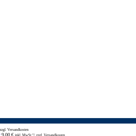
zzgl. Versandkosten
r
9,00
€
inkl. MwSt.“/„zzgl. Versandkosten