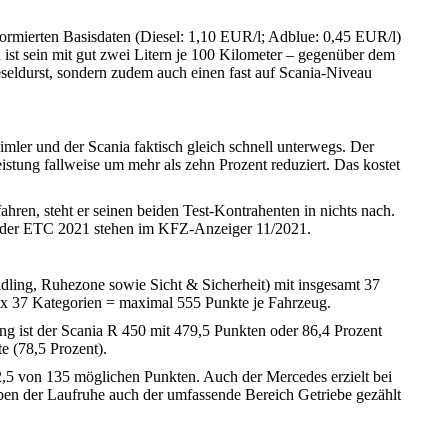
ormierten Basisdaten (Diesel: 1,10 EUR/l; Adblue: 0,45 EUR/l)
 ist sein mit gut zwei Litern je 100 Kilometer – gegenüber dem
seldurst, sondern zudem auch einen fast auf Scania-Niveau
mler und der Scania faktisch gleich schnell unterwegs. Der
tung fallweise um mehr als zehn Prozent reduziert. Das kostet
ren, steht er seinen beiden Test-Kontrahenten in nichts nach.
g der ETC 2021 stehen im KFZ-Anzeiger 11/2021.
ndling, Ruhezone sowie Sicht & Sicherheit) mit insgesamt 37
te x 37 Kategorien = maximal 555 Punkte je Fahrzeug.
ung ist der Scania R 450 mit 479,5 Punkten oder 86,4 Prozent
e (78,5 Prozent).
2,5 von 135 möglichen Punkten. Auch der Mercedes erzielt bei
eben der Laufruhe auch der umfassende Bereich Getriebe gezählt