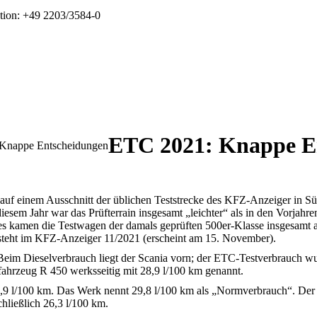
tion: +49 2203/3584-0
ETC 2021: Knappe E
Knappe Entscheidungen
uf einem Ausschnitt der üblichen Teststrecke des KFZ-Anzeiger in Süd
sem Jahr war das Prüfterrain insgesamt „leichter“ als in den Vorjahren
res kamen die Testwagen der damals geprüften 500er-Klasse insgesamt a
 steht im KFZ-Anzeiger 11/2021 (erscheint am 15. November).
Beim Dieselverbrauch liegt der Scania vorn; der ETC-Testverbrauch wu
fahrzeug R 450 werksseitig mit 28,9 l/100 km genannt.
5,9 l/100 km. Das Werk nennt 29,8 l/100 km als „Normverbrauch“. Der
hließlich 26,3 l/100 km.