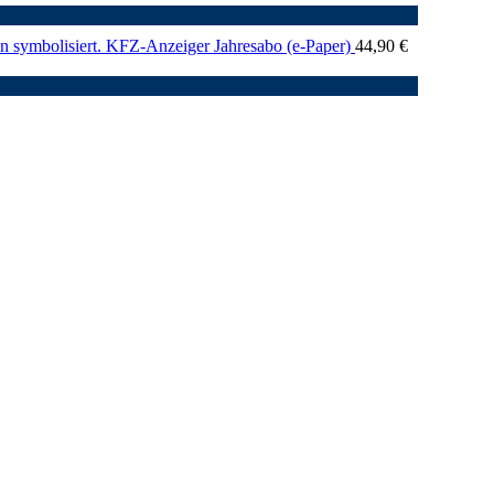
KFZ-Anzeiger Jahresabo (e-Paper)
44,90
€