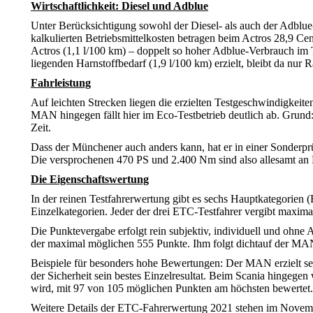
Wirtschaftlichkeit: Diesel und Adblue
Unter Berücksichtigung sowohl der Diesel- als auch der Adblue
kalkulierten Betriebsmittelkosten betragen beim Actros 28,9 Ce
Actros (1,1 l/100 km) – doppelt so hoher Adblue-Verbrauch im 
liegenden Harnstoffbedarf (1,9 l/100 km) erzielt, bleibt da nur R
Fahrleistung
Auf leichten Strecken liegen die erzielten Testgeschwindigkeit
MAN hingegen fällt hier im Eco-Testbetrieb deutlich ab. Grun
Zeit.
Dass der Münchener auch anders kann, hat er in einer Sonderpr
Die versprochenen 470 PS und 2.400 Nm sind also allesamt an
Die Eigenschaftswertung
In der reinen Testfahrerwertung gibt es sechs Hauptkategorien
Einzelkategorien. Jeder der drei ETC-Testfahrer vergibt maxima
Die Punktevergabe erfolgt rein subjektiv, individuell und ohne 
der maximal möglichen 555 Punkte. Ihm folgt dichtauf der MAN 
Beispiele für besonders hohe Bewertungen: Der MAN erzielt sei
der Sicherheit sein bestes Einzelresultat. Beim Scania hingeg
wird, mit 97 von 105 möglichen Punkten am höchsten bewertet.
Weitere Details der ETC-Fahrerwertung 2021 stehen im Novem