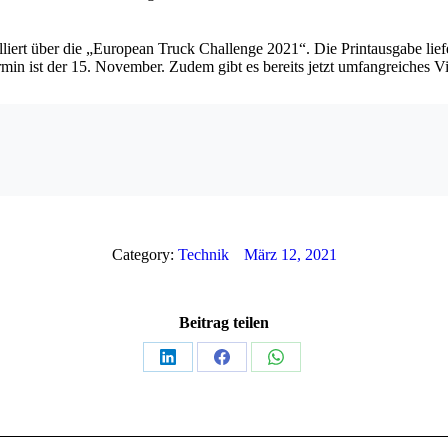
iert über die „European Truck Challenge 2021“. Die Printausgabe lief
min ist der 15. November. Zudem gibt es bereits jetzt umfangreiches
Category:
Technik
März 12, 2021
Beitrag teilen
Teilen
Teilen
Teilen
auf
auf
auf
LinkedIn
Facebook
WhatsApp