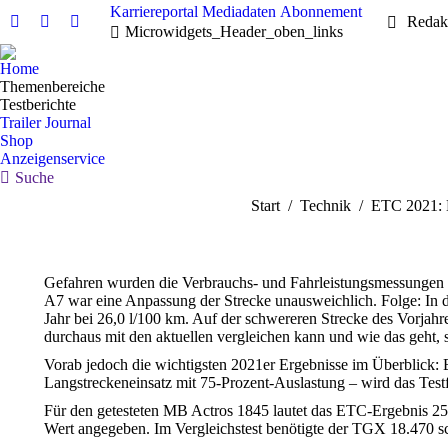
Karriereportal
Mediadaten
Abonnement
Redak
Linkedin
Facebook
X
Microwidgets_Header_oben_links
page
page
page
Home
opens
opens
opens
Themenbereiche
in
in
in
Testberichte
new
new
new
Trailer Journal
Shop
window
window
window
Anzeigenservice
Search:
Suche
Sie befinden sich hier:
Start
Technik
ETC 2021: 
Gefahren wurden die Verbrauchs- und Fahrleistungsmessungen a
A7 war eine Anpassung der Strecke unausweichlich. Folge: In die
Jahr bei 26,0 l/100 km. Auf der schwereren Strecke des Vorjah
durchaus mit den aktuellen vergleichen kann und wie das geht,
Vorab jedoch die wichtigsten 2021er Ergebnisse im Überblick: 
Langstreckeneinsatz mit 75-Prozent-Auslastung – wird das Test
Für den getesteten MB Actros 1845 lautet das ETC-Ergebnis 2
Wert angegeben. Im Vergleichstest benötigte der TGX 18.470 sc