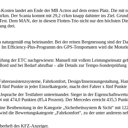
-Kosten landet am Ende der MB Actros auf dem ersten Platz. Die mit n
nt/km. Der Scania kommt mit 29,2 ct/km knapp dahinter ins Ziel. Grund
Test. Dem MAN, der in diesem Flotten-Trio nicht nur den höchsten Die
ang drei.
en naturgemäß eng beieinander. Bei der reinen Bergmessung sind der Dai
d: Im Efficiency-Plus-Programm des GPS-Tempomaten wird die Motorleis
üfung der ETC nachgewiesen: Manuell mit vollem Leistungseinsatz gefah
 Bord und bei Bedarf abrufbar – alle Details zur Tempo-Sonderprüfun
 (Fahrerassistenzsysteme, Fahrkomfort, Design/Innenraungestaltung, Ha
l fünf Punkte in jeder Einzelkategorie, macht drei Fahrer x fünf Punk
Absprache der Testfahrer untereinander. Sieger in der Eigenschaftswert
mit 474,0 Punkten (85,4 Prozent). Der Mercedes erreicht 435,5 Punkt
ne Bestbenotung in der Kategorie „Sicherheitssystem & Sicht“ mit 12
en wird die Bewertungskategorie „Fahrkomfort“, zu der unter anderem n
berheft des KFZ-Anzeiger.