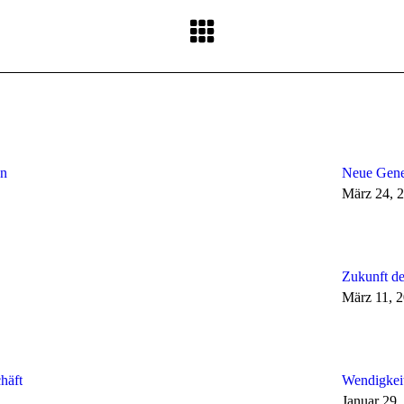
Nächster
Beitrag:
on
Neue Gener
März 24, 
Zukunft de
März 11, 
häft
Wendigkeit
Januar 29,