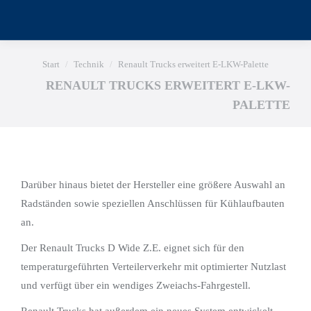
Sie befinden sich hier:
Start
Technik
Renault Trucks erweitert E-LKW-Palette
RENAULT TRUCKS ERWEITERT E-LKW-
PALETTE
Darüber hinaus bietet der Hersteller eine größere Auswahl an
Radständen sowie speziellen Anschlüssen für Kühlaufbauten
an.
Der Renault Trucks D Wide Z.E. eignet sich für den
temperaturgeführten Verteilerverkehr mit optimierter Nutzlast
und verfügt über ein wendiges Zweiachs-Fahrgestell.