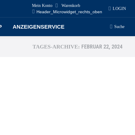
Mein Konto
Warenkorb
LOGIN
Header_Microwidget_rechts_oben
P
ANZEIGENSERVICE
Search:
Suche
FEBRUAR 22, 2024
TAGES-ARCHIVE: