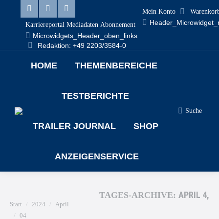
Mein Konto
Warenkor
Header_Microwidget_
Karriereportal
Mediadaten
Abonnement
Microwidgets_Header_oben_links
Redaktion: +49 2203/3584-0
HOME
THEMENBEREICHE
TESTBERICHTE
Suche
TRAILER JOURNAL
SHOP
ANZEIGENSERVICE
APRIL 4,
TAGES-ARCHIVE:
Sie befinden sich hier:
Start
2024
April
04