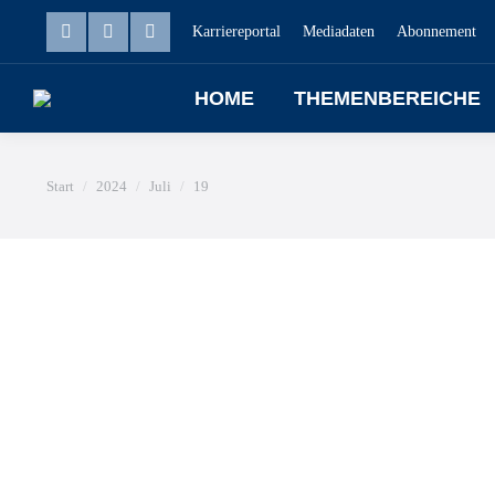
Karriereportal
Mediadaten
Abonnement
HOME
THEMENBEREICHE
Sie befinden sich hier:
Start
2024
Juli
19