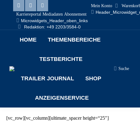
Mein Konto
Warenkor
Linkedin
Facebook
X
Header_Microwidget_
Karriereportal
Mediadaten
Abonnement
Microwidgets_Header_oben_links
page
page
page
Redaktion: +49 2203/3584-0
opens
opens
opens
HOME
THEMENBEREICHE
in
in
in
new
new
new
TESTBERICHTE
window
window
window
Search:
Suche
TRAILER JOURNAL
SHOP
ANZEIGENSERVICE
[vc_row][vc_column][ultimate_spacer height=“25″]
Sep.