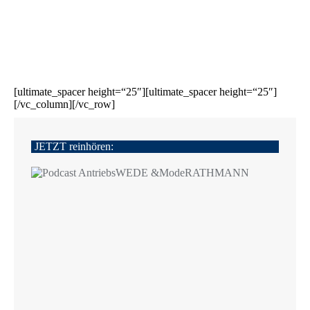
Stand D103 auf der NUFAM in Karlsruhe mit dem
neuen Ford F-MAX GEN 2.0. Die jüngste Generation
der erfolgreichen…
Details
[ultimate_spacer height=“25″][ultimate_spacer height=“25″]
[/vc_column][/vc_row]
JETZT reinhören: