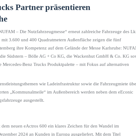
ks Partner präsentieren
he
n „NUFAM – Die Nutzfahrzeugmesse“ erneut zahlreiche Fahrzeuge des L
d mit 3.600 und 400 Quadratmetern Außenfläche zeigen die fünf
ttemberg ihre Kompetenz auf dem Gelände der Messe Karlsruhe: NUF
die Südstern – Bölle AG + Co KG, die Wackenhut GmbH & Co. KG so
Mercedes-Benz Trucks Produktpalette – mit Fokus auf alternativen
enstleistungsthemen wie Ladeinfrastruktur sowie die Fahrzeugmiete übe
blierten „Kommunalmeile“ im Außenbereich werden neben dem eEconic
sfahrzeuge ausgestellt.
 dem neuen eActros 600 ein klares Zeichen für den Wandel im
t Dezember 2024 an Kunden in Europa ausgeliefert. Mit dem Titel