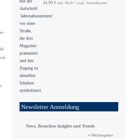
44,90
€
inkl. MwSt.“/„zzgl. Versandkosten
kw-
AM-
wie
r
Newsletter Anmeldung
News, Branchen-Insights und Trends
*
Pflichtangaben