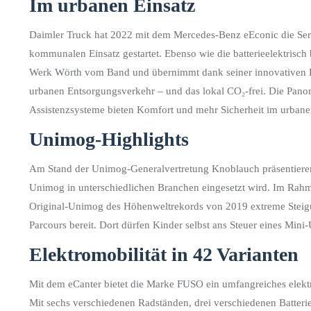
Im urbanen Einsatz
Daimler Truck hat 2022 mit dem Mercedes-Benz eEconic die Seri
kommunalen Einsatz gestartet. Ebenso wie die batterieelektrisc
Werk Wörth vom Band und übernimmt dank seiner innovativen Fa
urbanen Entsorgungsverkehr – und das lokal CO₂-frei. Die Pan
Assistenzsysteme bieten Komfort und mehr Sicherheit im urbane
Unimog-Highlights
Am Stand der Unimog-Generalvertretung Knoblauch präsentieren z
Unimog in unterschiedlichen Branchen eingesetzt wird. Im Rah
Original-Unimog des Höhenweltrekords von 2019 extreme Steigu
Parcours bereit. Dort dürfen Kinder selbst ans Steuer eines Mi
Elektromobilität in 42 Varianten
Mit dem eCanter bietet die Marke FUSO ein umfangreiches elekt
Mit sechs verschiedenen Radständen, drei verschiedenen Batter