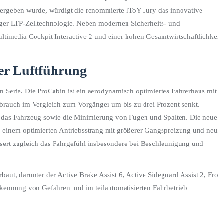
 vergeben wurde, würdigt die renommierte IToY Jury das innovative
ger LFP-Zelltechnologie. Neben modernen Sicherheits- und
timedia Cockpit Interactive 2 und einer hohen Gesamtwirtschaftlichkei
ter Luftführung
Serie. Die ProCabin ist ein aerodynamisch optimiertes Fahrerhaus mit
rbrauch im Vergleich zum Vorgänger um bis zu drei Prozent senkt.
m das Fahrzeug sowie die Minimierung von Fugen und Spalten. Die neue
 einem optimierten Antriebsstrang mit größerer Gangspreizung und neu
ssert zugleich das Fahrgefühl insbesondere bei Beschleunigung und
aut, darunter der Active Brake Assist 6, Active Sideguard Assist 2, Fro
Erkennung von Gefahren und im teilautomatisierten Fahrbetrieb