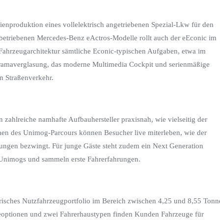
enproduktion eines vollelektrisch angetriebenen Spezial-Lkw für den
h betriebenen Mercedes-Benz eActros-Modelle rollt auch der eEconic im
hrzeugarchitektur sämtliche Econic-typischen Aufgaben, etwa im
oramaverglasung, das moderne Multimedia Cockpit und serienmäßige
n Straßenverkehr.
ahlreiche namhafte Aufbauhersteller praxisnah, wie vielseitig der
men des Unimog-Parcours können Besucher live miterleben, wie der
ngen bezwingt. Für junge Gäste steht zudem ein Next Generation
ni-Unimogs und sammeln erste Fahrerfahrungen.
risches Nutzfahrzeugportfolio im Bereich zwischen 4,25 und 8,55 Tonn
ieoptionen und zwei Fahrerhaustypen finden Kunden Fahrzeuge für