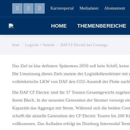
Karriereportal
Mediadaten
Abonnement
HOME
THEMENBEREICHE
Sie befinden sich hier:
Start
Logistik + Verkehr
DAF CF Electric bei Contargo
Das Ziel ist klar definiert: Spätestens 2050 soll kein Schiff,
Die Umsetzung dieses Ziels startete der Logistikdienstleister mi
vollelektrische LKW von DAF den CO2-Ausstoß der Flotte nachh
Die DAF CF Electric sind für 37 Tonnen Gesamtgewicht zugelasse
ihrem Blech. In der neuesten Generation der Stromer versorgt ei
Kapazität das Aggregat mit Strom. Während sich die beiden Co
schafft die aktuelle Generation des CF Electric Touren bis 200 
vollkommen. Das Aufladen erfolgt im Duisburg Intermodal Termin