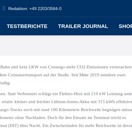
Redaktion: +49 2203/3584-0
TESTBERICHTE
TRAILER JOURNAL
SHO
 keine Bahn und kein LKW von Contargo mehr CO2-Emissionen verursachen
t dem Containertransport auf der Straße. Seit Mitte 2019 mindern zwei
altig.
n. Statt Verbrenner schlägt ein Elektro-Herz mit 210 kW Leistung unte
n relativ kleiner und leichter Lithium-Ionen-Akku mit 315 kWh effektive
ntargo-Trucks noch mit rund 100 Kilometern Reichweite begnügen müss
Kilometer ohne Nachladen. Doch für den Einsatz im Terminal reicht es
al (DIT) über Nacht. Ein Zwischenladen für mehr Reichweite ist derze