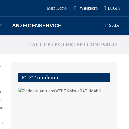
Mein Konto
Warenkorb
LOGIN
P
ANZEIGENSERVICE
Suche
DAF CF ELECTRIC BEI CONTARGO
.
JETZT reinhören:
r
r
en,
it