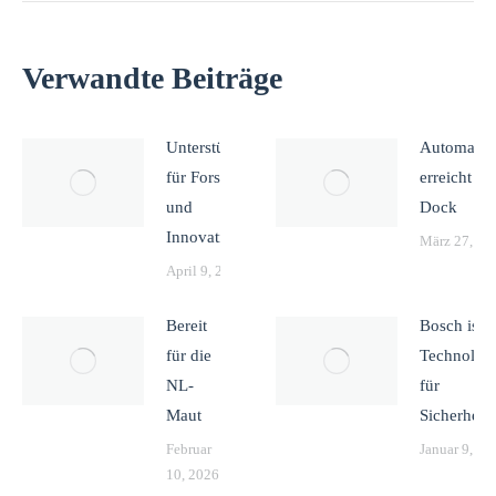
Verwandte Beiträge
Unterstützung
Automatis
für Forschung
erreicht da
und
Dock
Innovation
März 27, 20
April 9, 2026
Bereit
Bosch ist
für die
Technologi
NL-
für
Maut
Sicherheit
Februar
Januar 9, 20
10, 2026