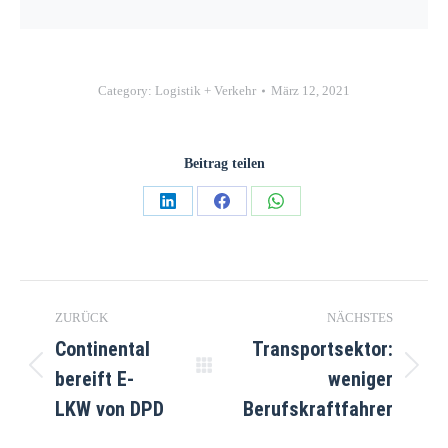
Category:
Logistik + Verkehr
März 12, 2021
Beitrag teilen
Teilen
Teilen
Teilen
auf
auf
auf
LinkedIn
Facebook
WhatsApp
Kommentarnavigation
ZURÜCK
NÄCHSTES
Continental
Transportsektor:
bereift E-
weniger
Vorheriger
Nächster
Beitrag:
Beitrag:
LKW von DPD
Berufskraftfahrer