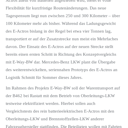
Actros allein von Batterien angetrieben wird, bietet er volle
Flexibilität für kurzfristige Routenänderungen. Das neue
Tagespensum liegt nun zwischen 250 und 300 Kilometer – über
100 Kilometer mehr als bisher. Während das Ladungsgewicht
des E-Actros bislang in der Regel bei etwa vier Tonnen lag,
transportiert er auf der Zusatzstrecke nun meist ein Mehrfaches
davon. Der Einsatz des E-Actros auf der neuen Strecke stellt
bereits einen ersten Schritt in Richtung des Konzeptvergleichs
mit E-Way-BW dar. Mercedes-Benz LKW plant die Übergabe
des weiterentwickelten, seriennahen Prototyps des E-Actros an
Logistik Schmitt für Sommer dieses Jahres.
Im Rahmen des Projekts E-Way-BW soll der Warentransport auf
der B462 bei Rastatt mit dem Betrieb von Oberleitungs-LKW
testweise elektrifiziert werden. Hierbei sollen auch
Vergleichstests des rein batterieelektrischen E-Actros mit den
Oberleitungs-LKW und Brennstoffzellen-LKW anderer
Fahrzeughersteller stattfinden. Die Beteiligten wollen mit Fahrten