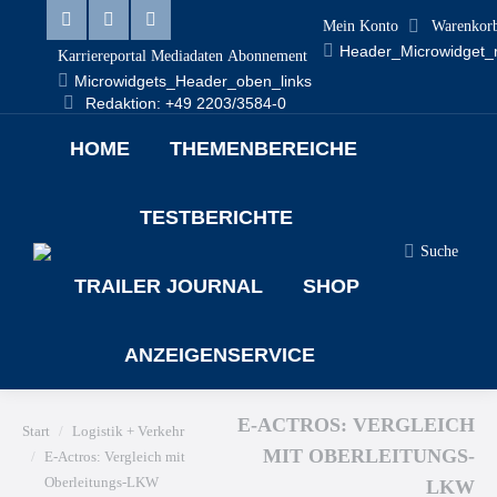
Mein Konto
Warenkor
Linkedin
Facebook
X
Header_Microwidget_
Karriereportal
Mediadaten
Abonnement
page
page
page
Microwidgets_Header_oben_links
Redaktion: +49 2203/3584-0
opens
opens
opens
HOME
THEMENBEREICHE
in
in
in
new
new
new
TESTBERICHTE
window
window
window
Suche
Search:
TRAILER JOURNAL
SHOP
ANZEIGENSERVICE
E-ACTROS: VERGLEICH
Sie befinden sich hier:
Start
Logistik + Verkehr
MIT OBERLEITUNGS-
E-Actros: Vergleich mit
Oberleitungs-LKW
LKW