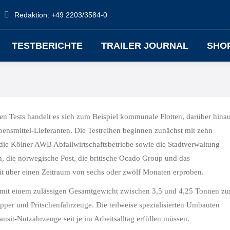
Redaktion: +49 2203/3584-0
TESTBERICHTE
TRAILER JOURNAL
SHO
en Tests handelt es sich zum Beispiel kommunale Flotten, darüber hina
ensmittel-Lieferanten. Die Testreihen beginnen zunächst mit zehn
die Kölner AWB Abfallwirtschaftsbetriebe sowie die Stadtverwaltung
, die norwegische Post, die britische Ocado Group und das
t über einen Zeitraum von sechs oder zwölf Monaten erproben.
n mit einem zulässigen Gesamtgewicht zwischen 3,5 und 4,25 Tonnen z
ipper und Pritschenfahrzeuge. Die teilweise spezialisierten Umbauten
nsit-Nutzahrzeuge seit je im Arbeitsalltag erfüllen müssen.