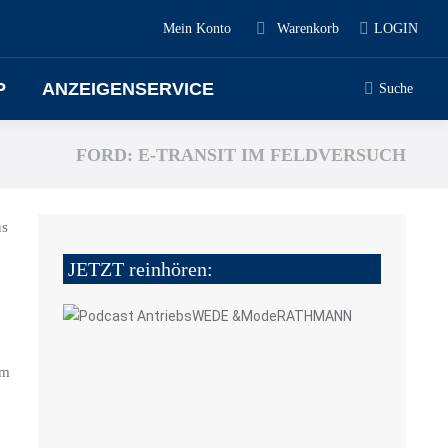
Mein Konto
Warenkorb
LOGIN
P
ANZEIGENSERVICE
Suche
FORD: E-TRANSIT IM FELDVERSUCH
us
JETZT reinhören:
um