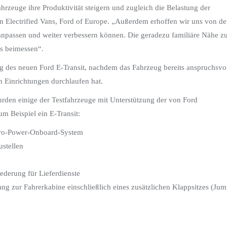
hrzeuge ihre Produktivität steigern und zugleich die Belastung der
n Electrified Vans, Ford of Europe. „Außerdem erhoffen wir uns von d
anpassen und weiter verbessern können. Die geradezu familiäre Nähe z
ts beimessen“.
g des neuen Ford E-Transit, nachdem das Fahrzeug bereits anspruchsvo
 Einrichtungen durchlaufen hat.
urden einige der Testfahrzeuge mit Unterstützung der von Ford
m Beispiel ein E-Transit:
-Pro-Power-Onboard-System
ustellen
ederung für Lieferdienste
g zur Fahrerkabine einschließlich eines zusätzlichen Klappsitzes (Ju