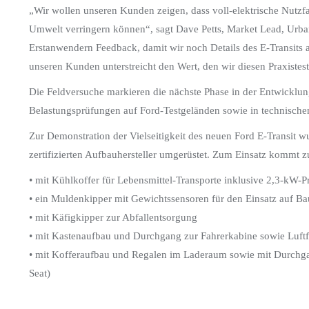
„Wir wollen unseren Kunden zeigen, dass voll-elektrische Nutzfa
Umwelt verringern können“, sagt Dave Petts, Market Lead, Urba
Erstanwendern Feedback, damit wir noch Details des E-Transits 
unseren Kunden unterstreicht den Wert, den wir diesen Praxistes
Die Feldversuche markieren die nächste Phase in der Entwicklun
Belastungsprüfungen auf Ford-Testgeländen sowie in technischen
Zur Demonstration der Vielseitigkeit des neuen Ford E-Transit w
zertifizierten Aufbauhersteller umgerüstet. Zum Einsatz kommt zu
• mit Kühlkoffer für Lebensmittel-Transporte inklusive 2,3-kW
• ein Muldenkipper mit Gewichtssensoren für den Einsatz auf Ba
• mit Käfigkipper zur Abfallentsorgung
• mit Kastenaufbau und Durchgang zur Fahrerkabine sowie Luftf
• mit Kofferaufbau und Regalen im Laderaum sowie mit Durchgan
Seat)