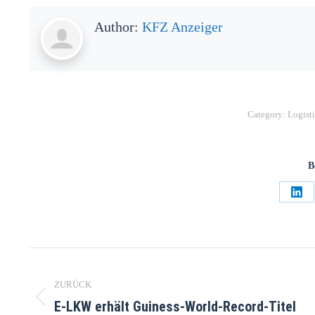
Author:
KFZ Anzeiger
Category:
Logist
B
ZURÜCK
E-LKW erhält Guiness-World-Record-Titel