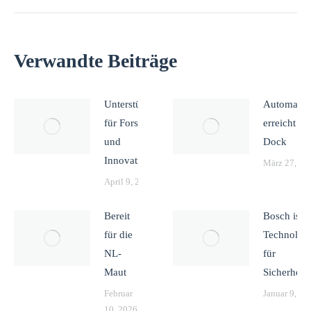
Verwandte Beiträge
Unterstützung
Automatis
für Forschung
erreicht da
und
Dock
Innovation
März 27, 20
April 9, 2026
Bereit
Bosch ist
für die
Technologi
NL-
für
Maut
Sicherheit
Februar
Januar 9, 20
10, 2026