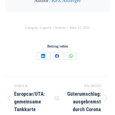
Author:
KFZ Anzeiger
Category:
Logistik + Verkehr
März 12, 2021
Beitrag teilen
ZURÜCK
NÄCHSTES
Europcar/UTA:
Güterumschlag:
gemeinsame
ausgebremst
Tankkarte
durch Corona