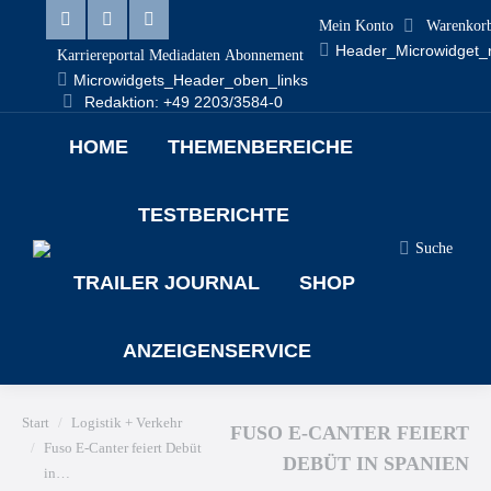
Mein Konto
Warenkor
Header_Microwidget_
Karriereportal
Mediadaten
Abonnement
Microwidgets_Header_oben_links
Redaktion: +49 2203/3584-0
HOME
THEMENBEREICHE
TESTBERICHTE
Suche
TRAILER JOURNAL
SHOP
ANZEIGENSERVICE
Sie befinden sich hier:
Start
Logistik + Verkehr
FUSO E-CANTER FEIERT
Fuso E-Canter feiert Debüt
DEBÜT IN SPANIEN
in…