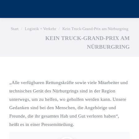
Sie befinden sich hier:
Start
Logistik + Verkehr
Kein Truck-Grand-Prix am Nürburgring
KEIN TRUCK-GRAND-PRIX AM
NÜRBURGRING
„Alle verfügbaren Rettungskräfte sowie viele Mitarbeiter und
technisches Gerät des Nürburgrings sind in der Region
unterwegs, um zu helfen, wo geholfen werden kann. Unsere
Gedanken sind bei den Menschen, die Angehörige und
Freunde, die ihr gesamtes Hab und Gut verloren haben“,
heißt es in einer Pressemitteilung.