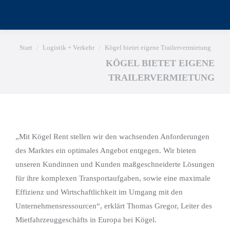
Sie befinden sich hier:
Start
Logistik + Verkehr
Kögel bietet eigene Trailervermietung
KÖGEL BIETET EIGENE
TRAILERVERMIETUNG
„Mit Kögel Rent stellen wir den wachsenden Anforderungen
des Marktes ein optimales Angebot entgegen. Wir bieten
unseren Kundinnen und Kunden maßgeschneiderte Lösungen
für ihre komplexen Transportaufgaben, sowie eine maximale
Effizienz und Wirtschaftlichkeit im Umgang mit den
Unternehmensressourcen“, erklärt Thomas Gregor, Leiter des
Mietfahrzeuggeschäfts in Europa bei Kögel.