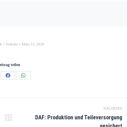
ik + Verkehr
März 12, 2020
eitrag teilen
NÄCHSTES
DAF: Produktion und Teileversorgung
gesichert