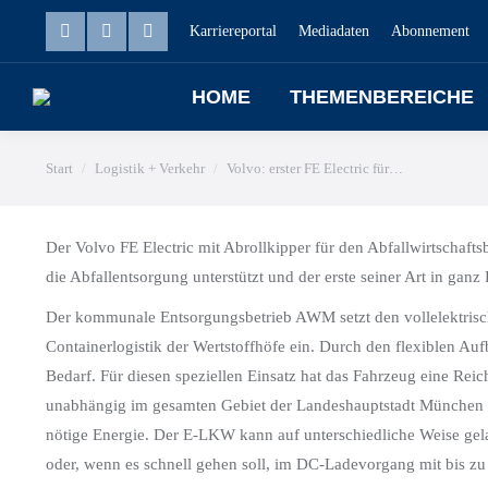
Karriereportal
Mediadaten
Abonnement
HOME
THEMENBEREICHE
Sie befinden sich hier:
Start
Logistik + Verkehr
Volvo: erster FE Electric für…
Der Volvo FE Electric mit Abrollkipper für den Abfallwirtschaft
die Abfallentsorgung unterstützt und der erste seiner Art in ganz
Der kommunale Entsorgungsbetrieb AWM setzt den vollelektrische
Containerlogistik der Wertstoffhöfe ein. Durch den flexiblen A
Bedarf. Für diesen speziellen Einsatz hat das Fahrzeug eine Rei
unabhängig im gesamten Gebiet der Landeshauptstadt München un
nötige Energie. Der E-LKW kann auf unterschiedliche Weise ge
oder, wenn es schnell gehen soll, im DC-Ladevorgang mit bis zu 