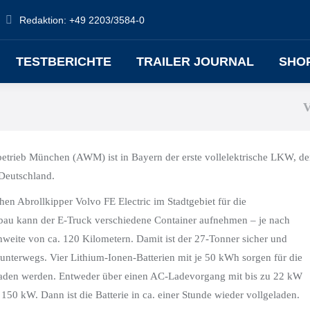
Redaktion: +49 2203/3584-0
TESTBERICHTE
TRAILER JOURNAL
SHO
sbetrieb München (AWM) ist in Bayern der erste vollelektrische LKW, de
 Deutschland.
n Abrollkipper Volvo FE Electric im Stadtgebiet für die
ufbau kann der E-Truck verschiedene Container aufnehmen – je nach
chweite von ca. 120 Kilometern. Damit ist der 27-Tonner sicher und
terwegs. Vier Lithium-Ionen-Batterien mit je 50 kWh sorgen für die
laden werden. Entweder über einen AC-Ladevorgang mit bis zu 22 kW
150 kW. Dann ist die Batterie in ca. einer Stunde wieder vollgeladen.