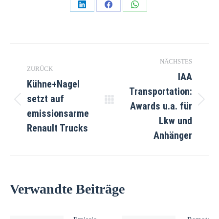
Teilen
Teilen
Teilen
auf
auf
auf
LinkedIn
Facebook
WhatsApp
Kommentarnavigation
NÄCHSTES
ZURÜCK
IAA
Kühne+Nagel
Transportation:
setzt auf
Awards u.a. für
Vorheriger
Nächster
emissionsarme
Beitrag:
Beitrag:
Lkw und
Renault Trucks
Anhänger
Verwandte Beiträge