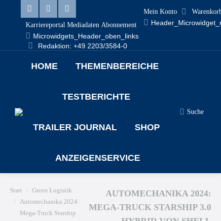
Mein Konto
Warenkor
Linkedin
Facebook
X
Header_Microwidget_
Karriereportal
Mediadaten
Abonnement
page
page
page
Microwidgets_Header_oben_links
Redaktion: +49 2203/3584-0
opens
opens
opens
HOME
THEMENBEREICHE
in
in
in
new
new
new
TESTBERICHTE
window
window
window
Suche
Search:
TRAILER JOURNAL
SHOP
ANZEIGENSERVICE
Sie befinden sich hier:
Start
Green Logistik
AUTOMECHANIKA 2024:
Automechanika 2024:
MEGA-TRUCK STARSHIP 3.0
Mega-Truck Starship