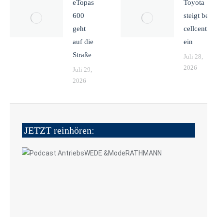
eTopas
Toyota
600
steigt bei
geht
cellcentric
auf die
ein
Straße
Juli 28,
2026
Juli 29,
2026
JETZT reinhören: