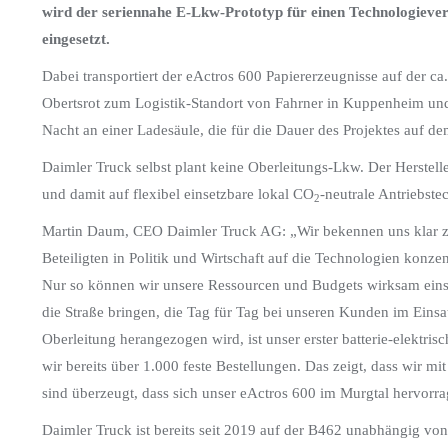
wird der seriennahe E-Lkw-Prototyp für einen Technologiever
eingesetzt.
Dabei transportiert der eActros 600 Papiererzeugnisse auf der 
Obertsrot zum Logistik-Standort von Fahrner in Kuppenheim und
Nacht an einer Ladesäule, die für die Dauer des Projektes auf de
Daimler Truck selbst plant keine Oberleitungs-Lkw. Der Hersteller
und damit auf flexibel einsetzbare lokal CO
-neutrale Antriebste
2
Martin Daum, CEO Daimler Truck AG: „Wir bekennen uns klar zu 
Beteiligten in Politik und Wirtschaft auf die Technologien konze
Nur so können wir unsere Ressourcen und Budgets wirksam einset
die Straße bringen, die Tag für Tag bei unseren Kunden im Einsa
Oberleitung herangezogen wird, ist unser erster batterie-elektris
wir bereits über 1.000 feste Bestellungen. Das zeigt, dass wir m
sind überzeugt, dass sich unser eActros 600 im Murgtal hervorr
Daimler Truck ist bereits seit 2019 auf der B462 unabhängig vo