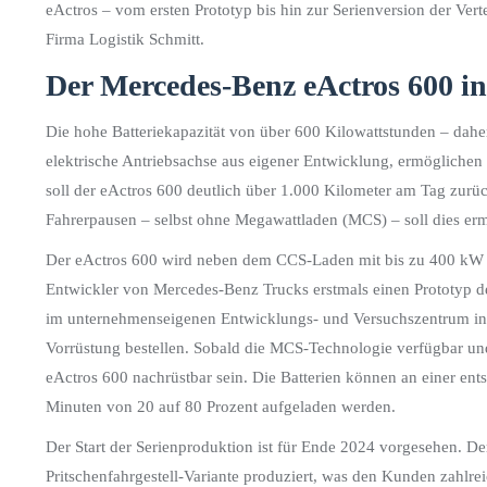
eActros – vom ersten Prototyp bis hin zur Serienversion der Verte
Firma Logistik Schmitt.
Der Mercedes-Benz eActros 600 in
Die hohe Batteriekapazität von über 600 Kilowattstunden – dahe
elektrische Antriebsachse aus eigener Entwicklung, ermögliche
soll der eActros 600 deutlich über 1.000 Kilometer am Tag zur
Fahrerpausen – selbst ohne Megawattladen (MCS) – soll dies er
Der eActros 600 wird neben dem CCS-Laden mit bis zu 400 kW s
Entwickler von Mercedes-Benz Trucks erstmals einen Prototyp d
im unternehmenseigenen Entwicklungs- und Versuchszentrum in
Vorrüstung bestellen. Sobald die MCS-Technologie verfügbar und he
eActros 600 nachrüstbar sein. Die Batterien können an einer en
Minuten von 20 auf 80 Prozent aufgeladen werden.
Der Start der Serienproduktion ist für Ende 2024 vorgesehen. D
Pritschenfahrgestell-Variante produziert, was den Kunden zahlrei