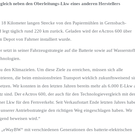
gleich neben den Oberleitungs-Lkw eines anderen Herstellers
ca. 18 Kilometer langen Strecke von den Papiermühlen in Gernsbach-
 legt täglich rund 220 km zurück. Geladen wird der eActros 600 über
m Depot von Fahrner installiert wurde.
 setzt in seiner Fahrzeugstrategie auf die Batterie sowie auf Wasserstof
chnologien.
den Klimazielen. Um diese Ziele zu erreichen, müssen sich alle
ntrieren, die beim emissionsfreien Transport wirklich zukunftsweisend si
zen. Wir konnten in den letzten Jahren bereits mehr als 6.000 E-Lkw 
tz sind. Der eActros 600, der auch für den Technologievergleich mit de
cher Lkw für den Fernverkehr. Seit Verkaufsstart Ende letzten Jahres hab
it unserer Antriebsstrategie den richtigen Weg eingeschlagen haben. Wir
agend beweisen wird.“
n „eWayBW“ mit verschiedenen Generationen des batterie-elektrischen