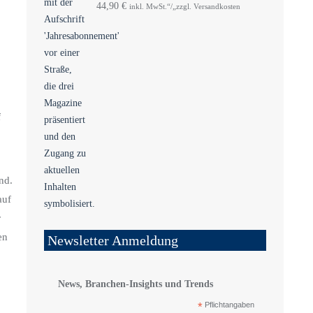
44,90
€
inkl. MwSt.“/„zzgl. Versandkosten
f
nd.
auf
r
en
Newsletter Anmeldung
News, Branchen-Insights und Trends
*
Pflichtangaben