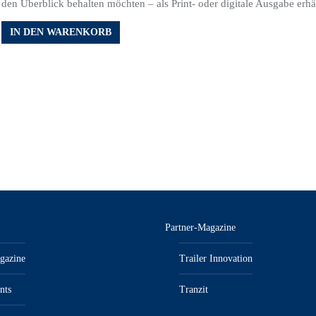
den Überblick behalten möchten – als Print- oder digitale Ausgabe erhäl
IN DEN WARENKORB
Partner-Magazine
gazine
Trailer Innovation
nts
Tranzit