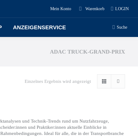
Mein Konto
Warenkorb
LOGIN
P
ANZEIGENSERVICE
Suche
ADAC TRUCK-GRAND-PRIX
Einzelnes Ergebnis wird angezeigt
arktanalysen und Technik-Trends rund um Nutzfahrzeuge,
cheider:innen und Praktiker:innen aktuelle Einblicke in
Rahmenbedingungen. Ideal für alle, die in der Transportbranche