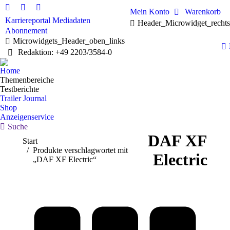
Mein Konto
Warenkorb
Linkedin
Facebook
X
Karriereportal
Mediadaten
Header_Microwidget_recht
page
page
page
Abonnement
opens
opens
opens
Microwidgets_Header_oben_links
in
in
in
Redaktion: +49 2203/3584-0
new
new
new
window
window
window
Home
Themenbereiche
Testberichte
Trailer Journal
Shop
Anzeigenservice
Search:
Suche
DAF XF
Sie befinden sich hier:
Start
Produkte verschlagwortet mit
Electric
„DAF XF Electric“