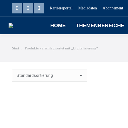
Karriereportal
Mediadaten
Abonnement
HOME
THEMENBEREICHE
Sie befinden sich hier:
Start
Produkte verschlagwortet mit „Digitalisierung“