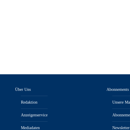
KFZanzeiger 5/25 – E-Paper
9,00
€
inkl. MwSt.“/„zzgl. Versandkosten
Über Uns
Abonnements
Redaktion
Unsere Ma
Anzeigenservice
Abonneme
Mediadaten
Newsletter