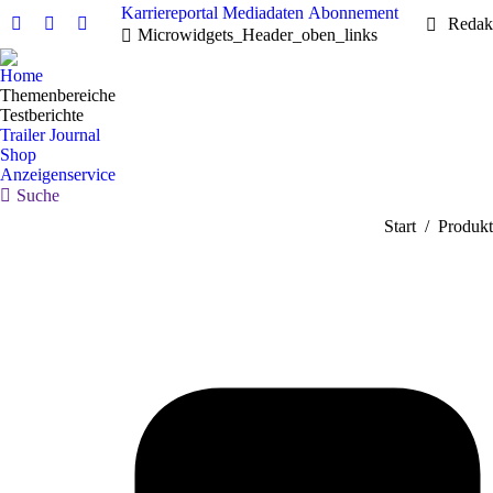
Karriereportal
Mediadaten
Abonnement
Redak
Linkedin
Facebook
X
Microwidgets_Header_oben_links
page
page
page
Home
opens
opens
opens
Themenbereiche
in
in
in
Testberichte
new
new
new
Trailer Journal
Shop
window
window
window
Anzeigenservice
Search:
Suche
Sie befinden sic
Start
Produkt