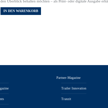
den Überblick behalten möchten – als Print- oder digitale Ausgabe erhäl
IN DEN WARENKORB
Partner-Magazine
gazine
Trailer Innovation
nts
Tranzit