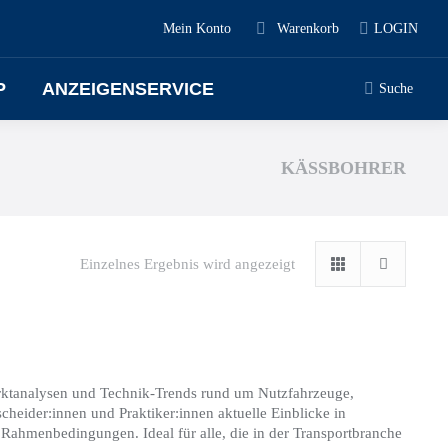
Mein Konto
Warenkorb
LOGIN
P
ANZEIGENSERVICE
Suche
KÄSSBOHRER
Einzelnes Ergebnis wird angezeigt
arktanalysen und Technik-Trends rund um Nutzfahrzeuge,
cheider:innen und Praktiker:innen aktuelle Einblicke in
Rahmenbedingungen. Ideal für alle, die in der Transportbranche