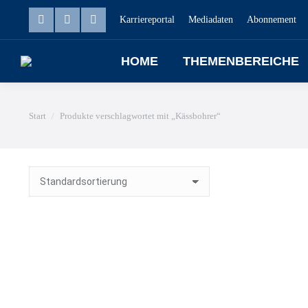
Karriereportal
Mediadaten
Abonnement
HOME
THEMENBEREICHE
Sie befinden sich hier:
Start
Produkte verschlagwortet mit „Kässbohrer“