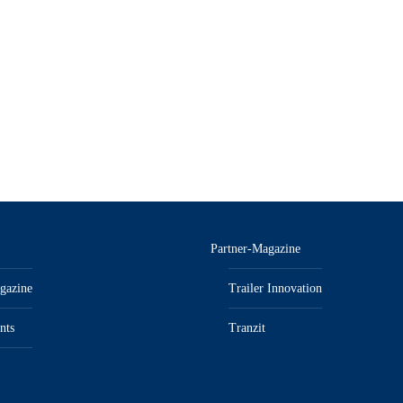
er journal 2025 – E-Paper
inkl. MwSt.“/„zzgl. Versandkosten
Partner-Magazine
gazine
Trailer Innovation
nts
Tranzit