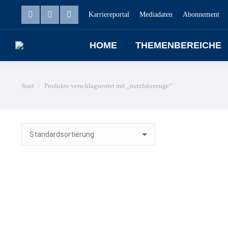
Karriereportal
Mediadaten
Abonnement
HOME
THEMENBEREICHE
Sie befinden sich hier:
Start
Produkte verschlagwortet mit „nutzfahrzeuge“