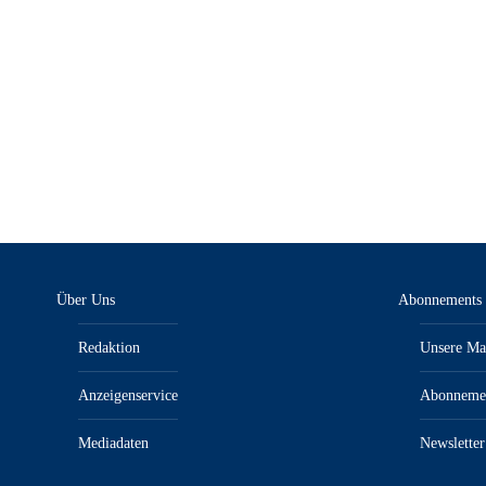
KFZanzeiger + NFZ-Werkstatt 2/25 – E-
trail
Paper
14,50
€
12,90
€
inkl. MwSt.“/„zzgl. Versandkosten
Über Uns
Abonnements
Redaktion
Unsere Ma
Anzeigenservice
Abonneme
Mediadaten
Newsletter