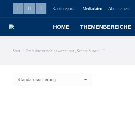
Karriereportal
Mediadaten
Abonnement
HOME
THEMENBEREICHE
Sie befinden sich hier:
Start
Produkte verschlagwortet mit „Scania Super 11“