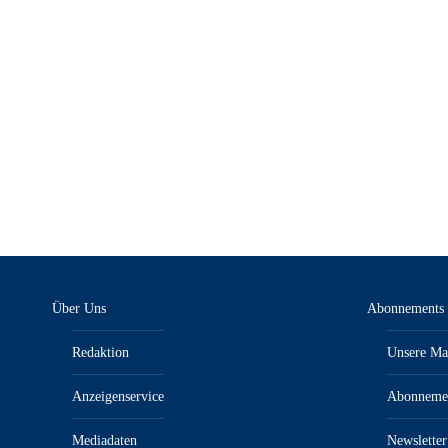
KFZanzeiger 5/25 – E-Paper
9,00
€
inkl. MwSt.“/„zzgl. Versandkosten
Über Uns
Abonnements
Redaktion
Unsere Ma
Anzeigenservice
Abonneme
Mediadaten
Newsletter