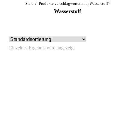
Sie befinden sich hier:
Start
Produkte verschlagwortet mit „Wasserstoff“
Wasserstoff
Einzelnes Ergebnis wird angezeigt