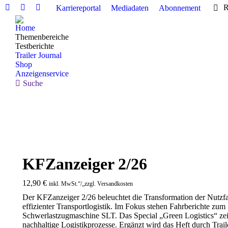
R
Karriereportal
Mediadaten
Abonnement
Linkedin
Facebook
X
page
page
page
Home
opens
opens
opens
Themenbereiche
in
in
in
Testberichte
Trailer Journal
new
new
new
Shop
window
window
window
Anzeigenservice
Search:
Suche
KFZanzeiger 2/26
12,90
€
inkl. MwSt.“/„zzgl. Versandkosten
Der KFZanzeiger 2/26 beleuchtet die Transformation der Nutzf
effizienter Transportlogistik. Im Fokus stehen Fahrberichte
Schwerlastzugmaschine SLT. Das Special „Green Logistics“ zei
nachhaltige Logistikprozesse. Ergänzt wird das Heft durch Trai