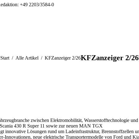
edaktion: +49 2203/3584-0
KFZanzeiger 2/26
Sie befinden sich hier:
Start
Alle Artikel
KFZanzeiger 2/26
ahrzeugbranche zwischen Elektromobilität, Wasserstofftechnologie und
 zum Scania 430 R Super 11 sowie zur neuen MAN TGX
gt innovative Lösungen rund um Ladeinfrastruktur, Brennstoffzellen u
ler-Innovationen, neue elektrische Transportermodelle von Ford und Ki