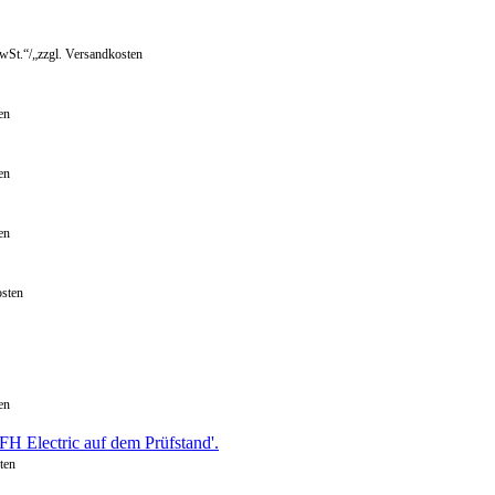
wSt.“/„zzgl. Versandkosten
en
en
en
osten
en
ten