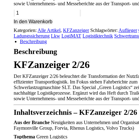
sowie Unternehmens- und Messeberichte aus der Transport- und 
KFZanzeiger
2/26
In den Warenkorb
Menge
Kategorien:
Alle Artikel
,
KFZanzeiger
Schlagwörter:
Auflieger
Ladungssicherung
Lkw
LogiMAT
Logistiktechnik
Schwertrans
Beschreibung
Beschreibung
KFZanzeiger 2/26
Der KFZanzeiger 2/26 beleuchtet die Transformation der Nutzf
effizienter Transportlogistik. Im Fokus stehen Fahrberichte
Schwerlastzugmaschine SLT. Das Special „Green Logistics“ zei
nachhaltige Logistikprozesse. Ergänzt wird das Heft durch Trai
sowie Unternehmens- und Messeberichte aus der Transport- und 
Inhaltsverzeichnis – KFZanzeiger 2/26
Aus der Branche
Neuigkeiten aus Unternehmen und Organisati
Faymonville Group, Forvia, Rhenus Logistics, Volvo Trucks)
Topthema
Green Logistics