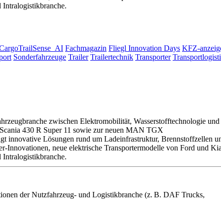
Intralogistikbranche.
CargoTrailSense_AI
Fachmagazin
Fliegl Innovation Days
KFZ-anzeig
port
Sonderfahrzeuge
Trailer
Trailertechnik
Transporter
Transportlogist
ahrzeugbranche zwischen Elektromobilität, Wasserstofftechnologie und
 zum Scania 430 R Super 11 sowie zur neuen MAN TGX
gt innovative Lösungen rund um Ladeinfrastruktur, Brennstoffzellen u
ler-Innovationen, neue elektrische Transportermodelle von Ford und Ki
Intralogistikbranche.
onen der Nutzfahrzeug- und Logistikbranche (z. B. DAF Trucks,