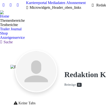
Karriereportal
Mediadaten
Abonnement
Redak
Linkedin
Facebook
X
Microwidgets_Header_oben_links
page
page
page
Home
opens
opens
opens
Themenbereiche
in
in
in
Testberichte
new
new
new
Trailer Journal
Shop
window
window
window
Anzeigenservice
Search:
Suche
Redaktion K
Beiträge
11
Keine Tabs