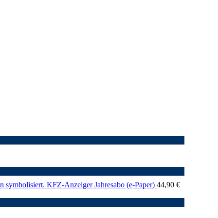
KFZ-Anzeiger Jahresabo (e-Paper)
44,90
€