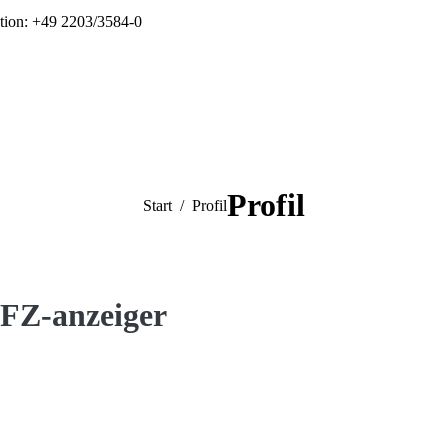
tion: +49 2203/3584-0
Profil
Sie befinden sich hier:
Start
Profil
FZ-anzeiger