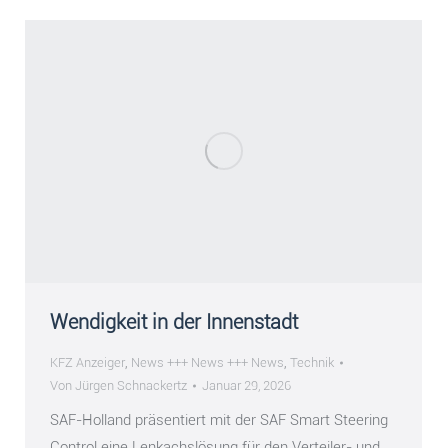
Wendigkeit in der Innenstadt
KFZ Anzeiger
,
News +++ News +++ News
,
Technik
Von
Jürgen Schnackertz
Januar 29, 2026
SAF-Holland präsentiert mit der SAF Smart Steering
Control eine Lenkachslösung für den Verteiler- und