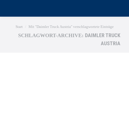
Sie befinden sich hier:
Start
Mit "Daimler Truck Austria" verschlagwortete Einträge
DAIMLER TRUCK
SCHLAGWORT-ARCHIVE:
AUSTRIA