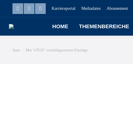
Karriereportal
Mediadaten
Abonnement
HOME
THEMENBEREICHE
Sie befinden sich hier:
Start
Mit "eTGX" verschlagwortete Einträge