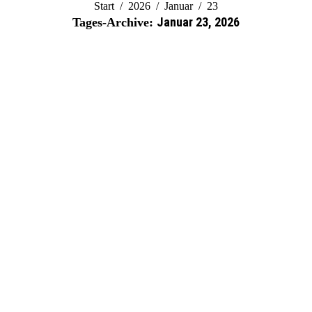
Sie befinden sich hier:
Start
2026
Januar
23
Januar 23, 2026
Tages-Archive: