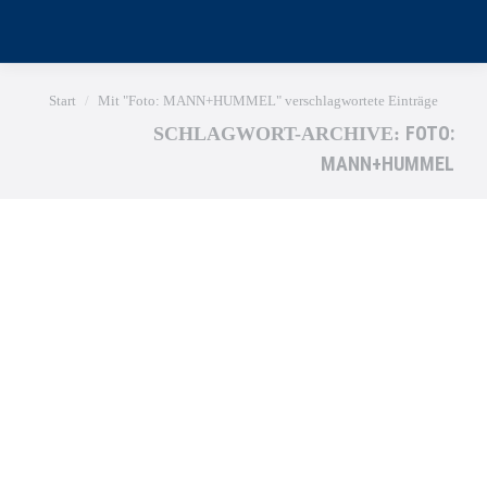
Sie befinden sich hier:
Start
Mit "Foto: MANN+HUMMEL" verschlagwortete Einträge
FOTO:
SCHLAGWORT-ARCHIVE:
MANN+HUMMEL