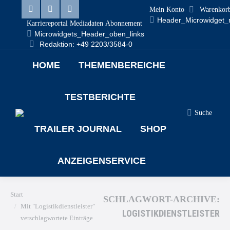
Mein Konto
Warenkor
Linkedin
Facebook
X
Header_Microwidget_
Karriereportal
Mediadaten
Abonnement
Microwidgets_Header_oben_links
page
page
page
Redaktion: +49 2203/3584-0
opens
opens
opens
HOME
THEMENBEREICHE
in
in
in
new
new
new
TESTBERICHTE
window
window
window
Search:
Suche
TRAILER JOURNAL
SHOP
ANZEIGENSERVICE
Sie befinden sich hier:
Start
SCHLAGWORT-ARCHIVE:
Mit "Logistikdienstleister"
LOGISTIKDIENSTLEISTER
verschlagwortete Einträge