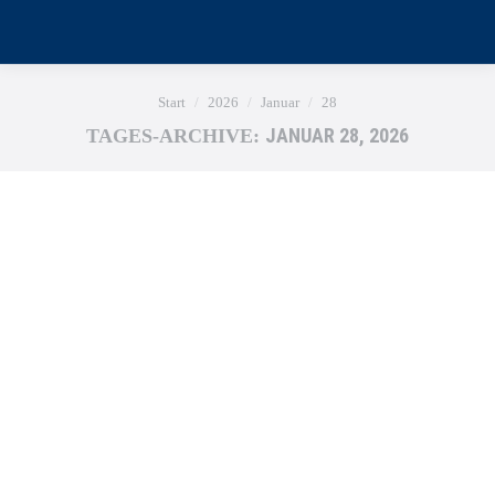
Sie befinden sich hier:
Start
2026
Januar
28
JANUAR 28, 2026
TAGES-ARCHIVE: