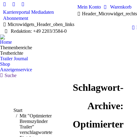
Mein Konto
Warenkorb
Linkedin
Facebook
X
Karriereportal
Mediadaten
Header_Microwidget_recht
page
page
page
Abonnement
opens
opens
opens
Microwidgets_Header_oben_links
in
in
in
Redaktion: +49 2203/3584-0
new
new
new
window
window
window
Home
Themenbereiche
Testberichte
Trailer Journal
Shop
Anzeigenservice
Search:
Suche
Schlagwort-
Archive:
Sie befinden sich hier:
Start
Mit "Optimierter
Bremszylinder
Optimierter
Trailer"
verschlagwortete