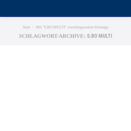
Sie befinden sich hier:
Start
Mit "S.BO MULTI" verschlagwortete Einträge
S.BO MULTI
SCHLAGWORT-ARCHIVE: