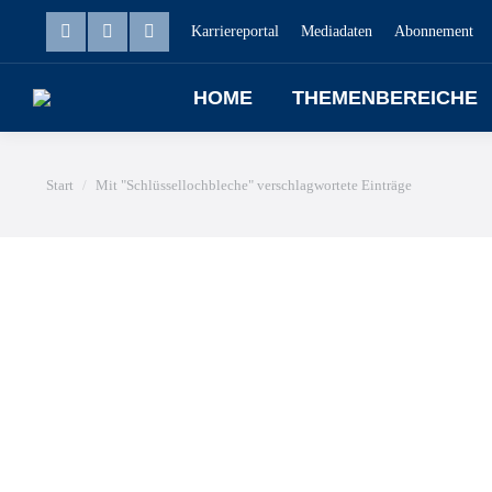
Karriereportal
Mediadaten
Abonnement
HOME
THEMENBEREICHE
Sie befinden sich hier:
Start
Mit "Schlüssellochbleche" verschlagwortete Einträge