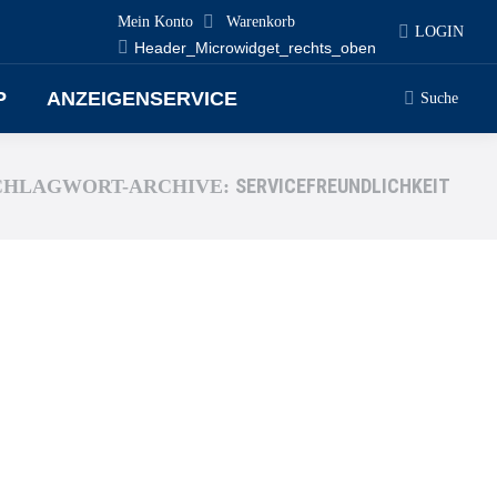
Mein Konto
Warenkorb
LOGIN
Header_Microwidget_rechts_oben
P
ANZEIGENSERVICE
Suche
SERVICEFREUNDLICHKEIT
CHLAGWORT-ARCHIVE: