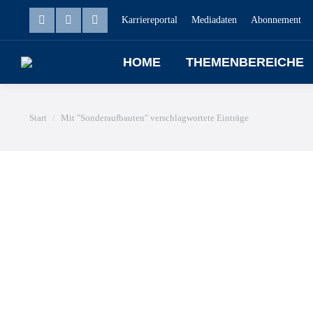
Karriereportal
Mediadaten
Abonnement
HOME
THEMENBEREICHE
Sie befinden sich hier:
Start
Mit "Sonderaufbauten" verschlagwortete Einträge